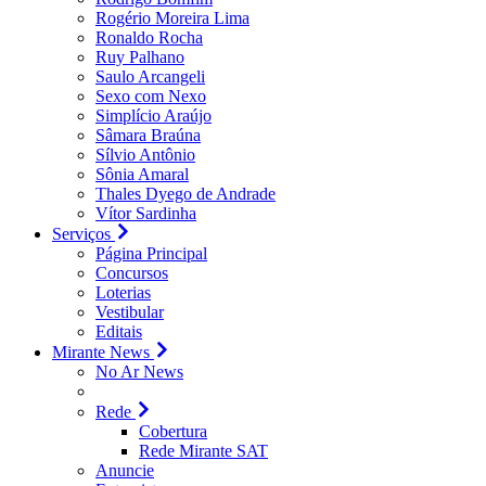
Rogério Moreira Lima
Ronaldo Rocha
Ruy Palhano
Saulo Arcangeli
Sexo com Nexo
Simplício Araújo
Sâmara Braúna
Sílvio Antônio
Sônia Amaral
Thales Dyego de Andrade
Vítor Sardinha
Serviços
Página Principal
Concursos
Loterias
Vestibular
Editais
Mirante News
No Ar News
Rede
Cobertura
Rede Mirante SAT
Anuncie