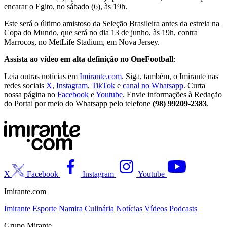
encarar o Egito, no sábado (6), às 19h.
Este será o último amistoso da Seleção Brasileira antes da estreia na
Copa do Mundo, que será no dia 13 de junho, às 19h, contra
Marrocos, no MetLife Stadium, em Nova Jersey.
Assista ao vídeo em alta definição no OneFootball
:
Leia outras notícias em
Imirante.com
. Siga, também, o Imirante nas
redes sociais
X
,
Instagram
,
TikTok
e
canal no Whatsapp
. Curta
nossa página no
Facebook
e
Youtube
. Envie informações à Redação
do Portal por meio do Whatsapp pelo telefone
(98) 99209-2383
.
X
Facebook
Instagram
Youtube
Imirante.com
Imirante Esporte
Namira
Culinária
Notícias
Vídeos
Podcasts
Grupo Mirante