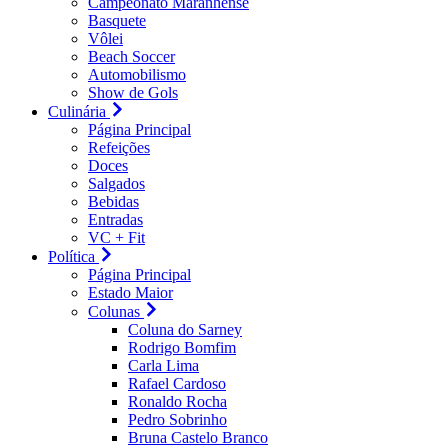
Campeonato Maranhense
Basquete
Vôlei
Beach Soccer
Automobilismo
Show de Gols
Culinária
Página Principal
Refeições
Doces
Salgados
Bebidas
Entradas
VC + Fit
Política
Página Principal
Estado Maior
Colunas
Coluna do Sarney
Rodrigo Bomfim
Carla Lima
Rafael Cardoso
Ronaldo Rocha
Pedro Sobrinho
Bruna Castelo Branco