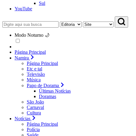
Sul
YouTube
Modo Noturno 🌙
Página Principal
Namira
Página Principal
Etc e tal
Televisão
Música
Papo de Dorama
Últimas Notícias
Doramas
São João
Carnaval
Cultura
Notícias
Página Principal
Polícia
Saúde