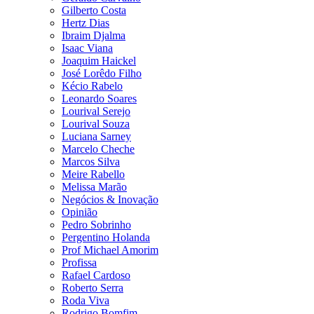
Gilberto Costa
Hertz Dias
Ibraim Djalma
Isaac Viana
Joaquim Haickel
José Lorêdo Filho
Kécio Rabelo
Leonardo Soares
Lourival Serejo
Lourival Souza
Luciana Sarney
Marcelo Cheche
Marcos Silva
Meire Rabello
Melissa Marão
Negócios & Inovação
Opinião
Pedro Sobrinho
Pergentino Holanda
Prof Michael Amorim
Profissa
Rafael Cardoso
Roberto Serra
Roda Viva
Rodrigo Bomfim