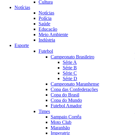
Cultura
Notícias
Notícias
Polícia
Saúde
Educação
Meio Ambiente
Indústria
Esporte
Futebol
Campeonato Brasileiro
Série A
Série B
Série C
Série D
Campeonato Maranhense
Copa das Confederações
Copa do Brasil
Copa do Mundo
Futebol Amador
Times
Sampaio Corrêa
Moto Club
Maranhão
Imperatriz