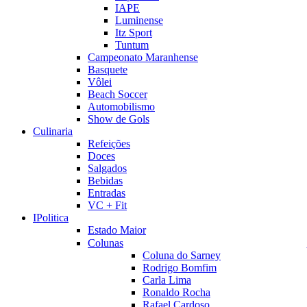
IAPE
Luminense
Itz Sport
Tuntum
Campeonato Maranhense
Basquete
Vôlei
Beach Soccer
Automobilismo
Show de Gols
Culinaria
Refeições
Doces
Salgados
Bebidas
Entradas
VC + Fit
IPolitica
Estado Maior
Colunas
Coluna do Sarney
Rodrigo Bomfim
Carla Lima
Ronaldo Rocha
Rafael Cardoso