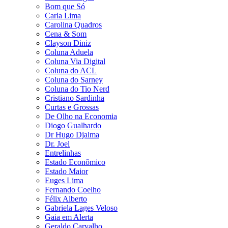
Bom que Só
Carla Lima
Carolina Quadros
Cena & Som
Clayson Diniz
Coluna Aduela
Coluna Via Digital
Coluna do ACL
Coluna do Sarney
Coluna do Tio Nerd
Cristiano Sardinha
Curtas e Grossas
De Olho na Economia
Diogo Gualhardo
Dr Hugo Djalma
Dr. Joel
Entrelinhas
Estado Econômico
Estado Maior
Euges Lima
Fernando Coelho
Félix Alberto
Gabriela Lages Veloso
Gaia em Alerta
Geraldo Carvalho