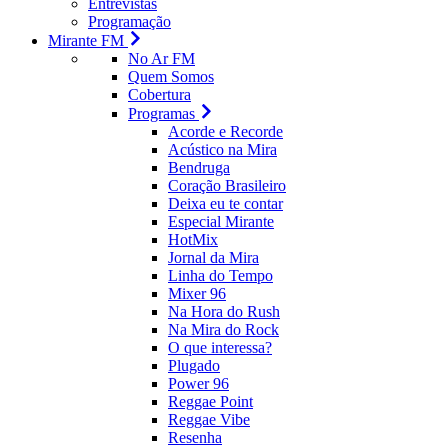
Entrevistas
Programação
Mirante FM
No Ar FM
Quem Somos
Cobertura
Programas
Acorde e Recorde
Acústico na Mira
Bendruga
Coração Brasileiro
Deixa eu te contar
Especial Mirante
HotMix
Jornal da Mira
Linha do Tempo
Mixer 96
Na Hora do Rush
Na Mira do Rock
O que interessa?
Plugado
Power 96
Reggae Point
Reggae Vibe
Resenha