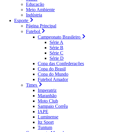
Educação
Meio Ambiente
Indústria
Esporte
Página Principal
Futebol
Campeonato Brasileiro
Série A
Série B
Série C
Série D
Copa das Confederações
Copa do Brasil
Copa do Mundo
Futebol Amador
Times
Imperatriz
Maranhão
Moto Club
Sampaio Corrêa
IAPE
Luminense
Itz Sport
Tuntum