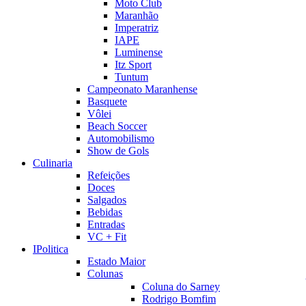
Moto Club
Maranhão
Imperatriz
IAPE
Luminense
Itz Sport
Tuntum
Campeonato Maranhense
Basquete
Vôlei
Beach Soccer
Automobilismo
Show de Gols
Culinaria
Refeições
Doces
Salgados
Bebidas
Entradas
VC + Fit
IPolitica
Estado Maior
Colunas
Coluna do Sarney
Rodrigo Bomfim