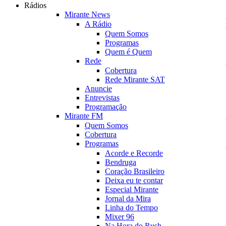
Rádios
Mirante News
A Rádio
Quem Somos
Programas
Quem é Quem
Rede
Cobertura
Rede Mirante SAT
Anuncie
Entrevistas
Programação
Mirante FM
Quem Somos
Cobertura
Programas
Acorde e Recorde
Bendruga
Coração Brasileiro
Deixa eu te contar
Especial Mirante
Jornal da Mira
Linha do Tempo
Mixer 96
Na Hora do Rush