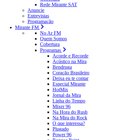
Rede Mirante SAT
Anuncie
Entrevistas
Programação
Mirante FM
No Ar FM
Quem Somos
Cobertura
Programas
Acorde e Recorde
Acústico na Mira
Bendruga
Coração Brasileiro
Deixa eu te contar
Especial Mirante
HotMix
Jornal da Mira
Linha do Tempo
Mixer 96
Na Hora do Rush
Na Mira do Rock
O que interessa?
Plugado
Power 96