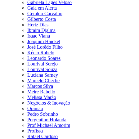
Gabriela Lages Veloso
Gaia em Alerta
Geraldo Carvalho
Gilberto Costa
Hertz Dias
Ibraim Djalma
Isaac Viana
Joaquim Haickel
José Lorêdo Filho
Kécio Rabelo
Leonardo Soares
Lourival Serejo
Lourival Souza
Luciana Sarney
Marcelo Cheche
Marcos Silva
Meire Rabello
Melissa Marão
Negócios & Inovação
Opinião
Pedro Sobrinho
Pergentino Holanda
Prof Michael Amorim
Profissa
Rafael Cardoso