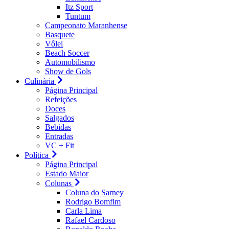
Itz Sport
Tuntum
Campeonato Maranhense
Basquete
Vôlei
Beach Soccer
Automobilismo
Show de Gols
Culinária
Página Principal
Refeições
Doces
Salgados
Bebidas
Entradas
VC + Fit
Política
Página Principal
Estado Maior
Colunas
Coluna do Sarney
Rodrigo Bomfim
Carla Lima
Rafael Cardoso