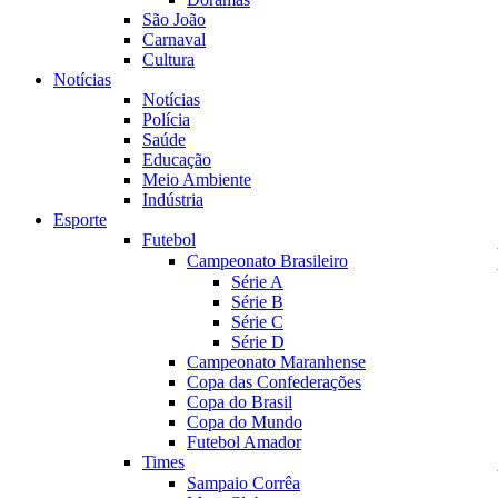
São João
Carnaval
Cultura
Notícias
Notícias
Polícia
Saúde
Educação
Meio Ambiente
Indústria
Esporte
Futebol
Campeonato Brasileiro
Série A
Série B
Série C
Série D
Campeonato Maranhense
Copa das Confederações
Copa do Brasil
Copa do Mundo
Futebol Amador
Times
Sampaio Corrêa