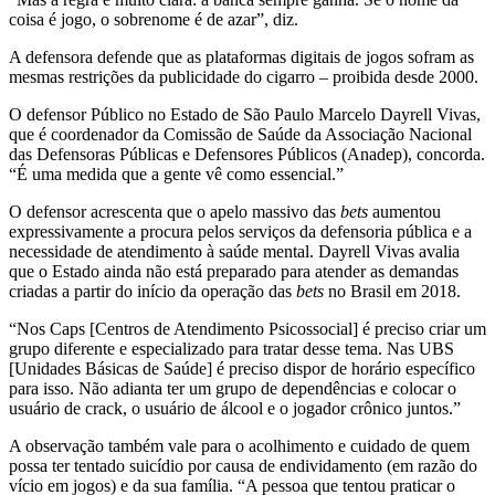
coisa é jogo, o sobrenome é de azar”, diz.
A defensora defende que as plataformas digitais de jogos sofram as
mesmas restrições da publicidade do cigarro – proibida desde 2000.
O defensor Público no Estado de São Paulo Marcelo Dayrell Vivas,
que é coordenador da Comissão de Saúde da Associação Nacional
das Defensoras Públicas e Defensores Públicos (Anadep), concorda.
“É uma medida que a gente vê como essencial.”
O defensor acrescenta que o apelo massivo das
bets
aumentou
expressivamente a procura pelos serviços da defensoria pública e a
necessidade de atendimento à saúde mental. Dayrell Vivas avalia
que o Estado ainda não está preparado para atender as demandas
criadas a partir do início da operação das
bets
no Brasil em 2018.
“Nos Caps [Centros de Atendimento Psicossocial] é preciso criar um
grupo diferente e especializado para tratar desse tema. Nas UBS
[Unidades Básicas de Saúde] é preciso dispor de horário específico
para isso. Não adianta ter um grupo de dependências e colocar o
usuário de crack, o usuário de álcool e o jogador crônico juntos.”
A observação também vale para o acolhimento e cuidado de quem
possa ter tentado suicídio por causa de endividamento (em razão do
vício em jogos) e da sua família. “A pessoa que tentou praticar o