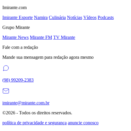
Imirante.com
Imirante Esporte
Namira
Culinária
Notícias
Vídeos
Podcasts
Grupo Mirante
Mirante News
Mirante FM
TV Mirante
Fale com a redação
Mande sua mensagem para redação agora mesmo
(98) 99209-2383
imirante@mirante.com.br
©2026 - Todos os direitos reservados.
política de privacidade e segurança
anuncie conosco