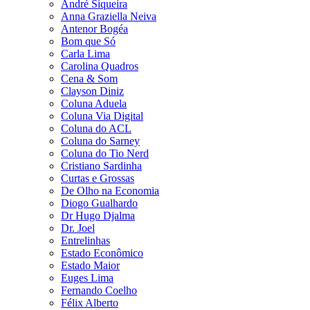
André Siqueira
Anna Graziella Neiva
Antenor Bogéa
Bom que Só
Carla Lima
Carolina Quadros
Cena & Som
Clayson Diniz
Coluna Aduela
Coluna Via Digital
Coluna do ACL
Coluna do Sarney
Coluna do Tio Nerd
Cristiano Sardinha
Curtas e Grossas
De Olho na Economia
Diogo Gualhardo
Dr Hugo Djalma
Dr. Joel
Entrelinhas
Estado Econômico
Estado Maior
Euges Lima
Fernando Coelho
Félix Alberto