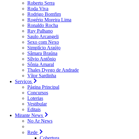
Roberto Serra
Roda Viva
Rodrigo Bomfim
Rogério Moreira Lima
Ronaldo Rocha
Ruy Palhano
Saulo Arcangeli
Sexo com Nexo
Simplício Araújo
Sâmara Braúna
Sílvio Antônio
Sônia Amaral
Thales Dyego de Andrade
Vítor Sardinha
Serviços
Página Principal
Concursos
Loterias
Vestibular
Editais
Mirante News
No Ar News
Rede
Cobertura