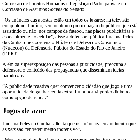
Comissão de Direitos Humanos e Legislação Participativa e da
Comissão de Assuntos Sociais do Senado.
“Os anúncios das apostas estão em todos os lugares: na televisão,
em qualquer horário, sem nenhuma preocupação do público que está
assistindo ou não, nos campos de futebol, nas placas publicitárias e
especialmente no celular”, disse a defensora pública Luciana Peles
da Cunha, que coordena o Núcleo de Defesa do Consumidor
(Nudecon) da Defensoria Pública do Estado do Rio de Janeiro
(DPRJ).
Além da superexposição das pessoas à publicidade, preocupa a
defensora o conteúdo das propagandas que disseminam ideias
paradoxais.
“A publicidade massiva quer convencer o cidadão que jogo é uma
oportunidade de ganhar renda extra. Eu nunca vi perder dinheiro
como opção de renda.”
Jogos de azar
Luciana Peles da Cunha salienta que os anúncios tentam incutir que
as
bets
são “entretenimento inofensivo”.
“Mas a regra é muito clara: a banca sempre ganha. Se o nome da