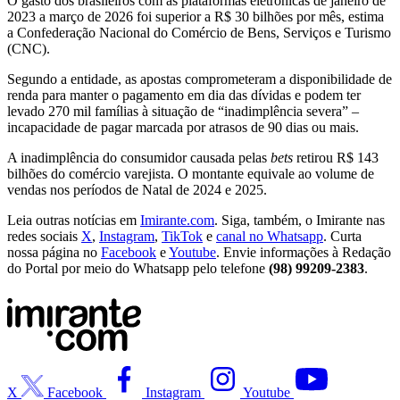
O gasto dos brasileiros com as plataformas eletrônicas de janeiro de
2023 a março de 2026 foi superior a R$ 30 bilhões por mês, estima
a Confederação Nacional do Comércio de Bens, Serviços e Turismo
(CNC).
Segundo a entidade, as apostas comprometeram a disponibilidade de
renda para manter o pagamento em dia das dívidas e podem ter
levado 270 mil famílias à situação de “inadimplência severa” –
incapacidade de pagar marcada por atrasos de 90 dias ou mais.
A inadimplência do consumidor causada pelas
bets
retirou R$ 143
bilhões do comércio varejista. O montante equivale ao volume de
vendas nos períodos de Natal de 2024 e 2025.
Leia outras notícias em
Imirante.com
. Siga, também, o Imirante nas
redes sociais
X
,
Instagram
,
TikTok
e
canal no Whatsapp
. Curta
nossa página no
Facebook
e
Youtube
. Envie informações à Redação
do Portal por meio do Whatsapp pelo telefone
(98) 99209-2383
.
X
Facebook
Instagram
Youtube