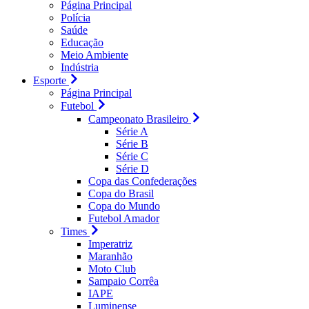
Página Principal
Polícia
Saúde
Educação
Meio Ambiente
Indústria
Esporte
Página Principal
Futebol
Campeonato Brasileiro
Série A
Série B
Série C
Série D
Copa das Confederações
Copa do Brasil
Copa do Mundo
Futebol Amador
Times
Imperatriz
Maranhão
Moto Club
Sampaio Corrêa
IAPE
Luminense