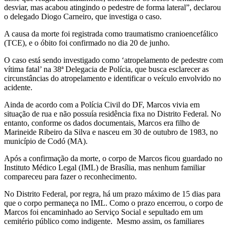
desviar, mas acabou atingindo o pedestre de forma lateral”, declarou
o delegado Diogo Carneiro, que investiga o caso.
A causa da morte foi registrada como traumatismo cranioencefálico
(TCE), e o óbito foi confirmado no dia 20 de junho.
O caso está sendo investigado como ‘atropelamento de pedestre com
vítima fatal’ na 38ª Delegacia de Polícia, que busca esclarecer as
circunstâncias do atropelamento e identificar o veículo envolvido no
acidente.
Ainda de acordo com a Polícia Civil do DF, Marcos vivia em
situação de rua e não possuía residência fixa no Distrito Federal. No
entanto, conforme os dados documentais, Marcos era filho de
Marineide Ribeiro da Silva e nasceu em 30 de outubro de 1983, no
município de Codó (MA).
Após a confirmação da morte, o corpo de Marcos ficou guardado no
Instituto Médico Legal (IML) de Brasília, mas nenhum familiar
compareceu para fazer o reconhecimento.
No Distrito Federal, por regra, há um prazo máximo de 15 dias para
que o corpo permaneça no IML. Como o prazo encerrou, o corpo de
Marcos foi encaminhado ao Serviço Social e sepultado em um
cemitério público como indigente. Mesmo assim, os familiares