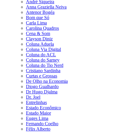
André Siqueira
Anna Graziella Neiva
Antenor Bogéa
Bom que Só
Carla Lima
Carolina Quadros
Cena & Som
Clayson Diniz
Coluna Aduela
Coluna Via Digital
Coluna do ACL
Coluna do Sarney
Coluna do Tio Nerd
Cristiano Sardinha
Curtas e Grossas
De Olho na Economia
Diogo Gualhardo
Dr Hugo Djalma
Dr. Joel
Entrelinhas
Estado Econômico
Estado Maior
Euges Lima
Fernando Coelho
Félix Alberto