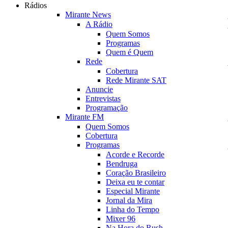
Rádios
Mirante News
A Rádio
Quem Somos
Programas
Quem é Quem
Rede
Cobertura
Rede Mirante SAT
Anuncie
Entrevistas
Programação
Mirante FM
Quem Somos
Cobertura
Programas
Acorde e Recorde
Bendruga
Coração Brasileiro
Deixa eu te contar
Especial Mirante
Jornal da Mira
Linha do Tempo
Mixer 96
Na Hora do Rush