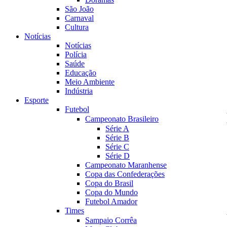
São João
Carnaval
Cultura
Notícias
Notícias
Polícia
Saúde
Educação
Meio Ambiente
Indústria
Esporte
Futebol
Campeonato Brasileiro
Série A
Série B
Série C
Série D
Campeonato Maranhense
Copa das Confederações
Copa do Brasil
Copa do Mundo
Futebol Amador
Times
Sampaio Corrêa