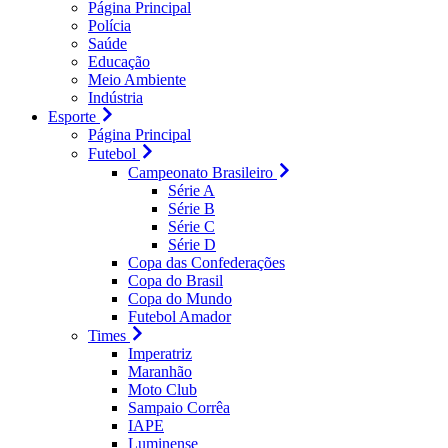
Página Principal
Polícia
Saúde
Educação
Meio Ambiente
Indústria
Esporte
Página Principal
Futebol
Campeonato Brasileiro
Série A
Série B
Série C
Série D
Copa das Confederações
Copa do Brasil
Copa do Mundo
Futebol Amador
Times
Imperatriz
Maranhão
Moto Club
Sampaio Corrêa
IAPE
Luminense