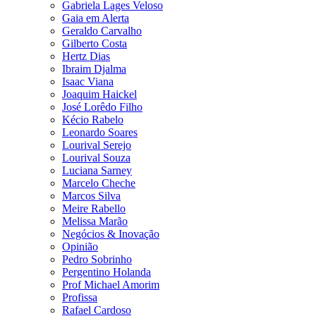
Gabriela Lages Veloso
Gaia em Alerta
Geraldo Carvalho
Gilberto Costa
Hertz Dias
Ibraim Djalma
Isaac Viana
Joaquim Haickel
José Lorêdo Filho
Kécio Rabelo
Leonardo Soares
Lourival Serejo
Lourival Souza
Luciana Sarney
Marcelo Cheche
Marcos Silva
Meire Rabello
Melissa Marão
Negócios & Inovação
Opinião
Pedro Sobrinho
Pergentino Holanda
Prof Michael Amorim
Profissa
Rafael Cardoso