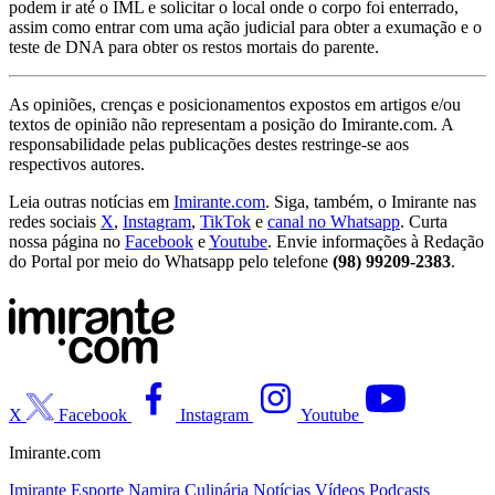
podem ir até o IML e solicitar o local onde o corpo foi enterrado,
assim como entrar com uma ação judicial para obter a exumação e o
teste de DNA para obter os restos mortais do parente.
As opiniões, crenças e posicionamentos expostos em artigos e/ou
textos de opinião não representam a posição do Imirante.com. A
responsabilidade pelas publicações destes restringe-se aos
respectivos autores.
Leia outras notícias em
Imirante.com
. Siga, também, o Imirante nas
redes sociais
X
,
Instagram
,
TikTok
e
canal no Whatsapp
. Curta
nossa página no
Facebook
e
Youtube
. Envie informações à Redação
do Portal por meio do Whatsapp pelo telefone
(98) 99209-2383
.
X
Facebook
Instagram
Youtube
Imirante.com
Imirante Esporte
Namira
Culinária
Notícias
Vídeos
Podcasts