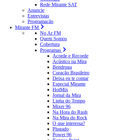
Rede Mirante SAT
Anuncie
Entrevistas
Programação
Mirante FM
No Ar FM
Quem Somos
Cobertura
Programas
Acorde e Recorde
Acústico na Mira
Bendruga
Coração Brasileiro
Deixa eu te contar
Especial Mirante
HotMix
Jornal da Mira
Linha do Tempo
Mixer 96
Na Hora do Rush
Na Mira do Rock
O que interessa?
Plugado
Power 96