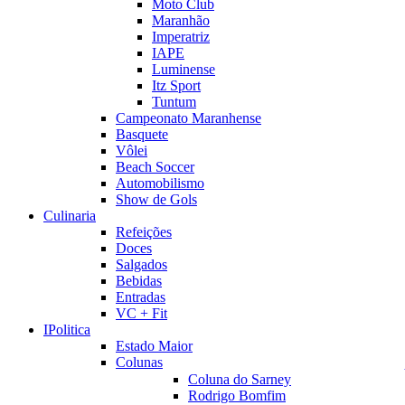
Moto Club
Maranhão
Imperatriz
IAPE
Luminense
Itz Sport
Tuntum
Campeonato Maranhense
Basquete
Vôlei
Beach Soccer
Automobilismo
Show de Gols
Culinaria
Refeições
Doces
Salgados
Bebidas
Entradas
VC + Fit
IPolitica
Estado Maior
Colunas
Coluna do Sarney
Rodrigo Bomfim