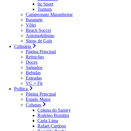
Itz Sport
Tuntum
Campeonato Maranhense
Basquete
Vôlei
Beach Soccer
Automobilismo
Show de Gols
Culinária
Página Principal
Refeições
Doces
Salgados
Bebidas
Entradas
VC + Fit
Política
Página Principal
Estado Maior
Colunas
Coluna do Sarney
Rodrigo Bomfim
Carla Lima
Rafael Cardoso