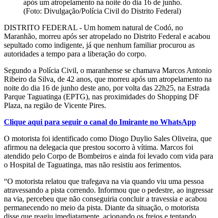
após um atropelamento na noite do dia 16 de junho.
(Foto: Divulgação/Polícia Civil do Distrito Federal)
DISTRITO FEDERAL - Um homem natural de Codó, no
Maranhão, morreu após ser atropelado no Distrito Federal e acabou
sepultado como indigente, já que nenhum familiar procurou as
autoridades a tempo para a liberação do corpo.
Segundo a Polícia Civil, o maranhense se chamava Marcos Antonio
Ribeiro da Silva, de 42 anos, que morreu após um atropelamento na
noite do dia 16 de junho deste ano, por volta das 22h25, na Estrada
Parque Taguatinga (EPTG), nas proximidades do Shopping DF
Plaza, na região de Vicente Pires.
Clique aqui para seguir o canal do Imirante no WhatsApp
O motorista foi identificado como Diogo Duylio Sales Oliveira, que
afirmou na delegacia que prestou socorro à vítima. Marcos foi
atendido pelo Corpo de Bombeiros e ainda foi levado com vida para
o Hospital de Taguatinga, mas não resistiu aos ferimentos.
“O motorista relatou que trafegava na via quando viu uma pessoa
atravessando a pista correndo. Informou que o pedestre, ao ingressar
na via, percebeu que não conseguiria concluir a travessia e acabou
permanecendo no meio da pista. Diante da situação, o motorista
disse que reagiu imediatamente, acionando os freios e tentando