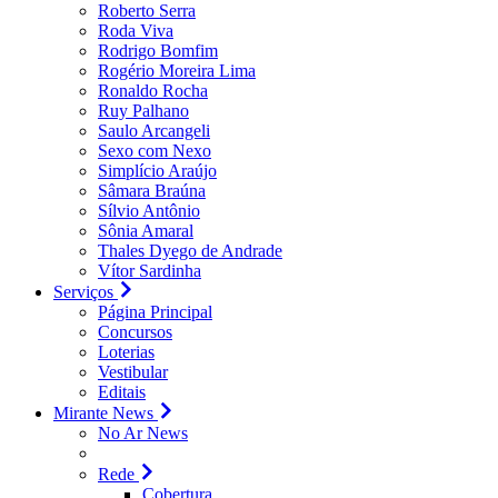
Roberto Serra
Roda Viva
Rodrigo Bomfim
Rogério Moreira Lima
Ronaldo Rocha
Ruy Palhano
Saulo Arcangeli
Sexo com Nexo
Simplício Araújo
Sâmara Braúna
Sílvio Antônio
Sônia Amaral
Thales Dyego de Andrade
Vítor Sardinha
Serviços
Página Principal
Concursos
Loterias
Vestibular
Editais
Mirante News
No Ar News
Rede
Cobertura