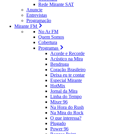
Rede Mirante SAT
Anuncie
Entrevistas
Programação
Mirante FM
No Ar FM
Quem Somos
Cobertura
Programas
Acorde e Recorde
Acústico na Mira
Bendruga
Coração Brasileiro
Deixa eu te contar
Especial Mirante
HotMix
Jornal da Mira
Linha do Tempo
Mixer 96
Na Hora do Rush
Na Mira do Rock
O que interessa?
Plugado
Power 96