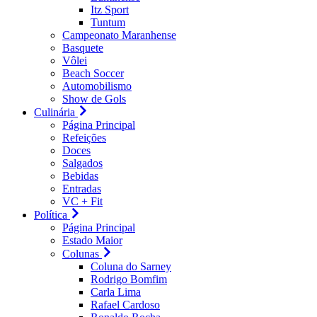
Itz Sport
Tuntum
Campeonato Maranhense
Basquete
Vôlei
Beach Soccer
Automobilismo
Show de Gols
Culinária
Página Principal
Refeições
Doces
Salgados
Bebidas
Entradas
VC + Fit
Política
Página Principal
Estado Maior
Colunas
Coluna do Sarney
Rodrigo Bomfim
Carla Lima
Rafael Cardoso