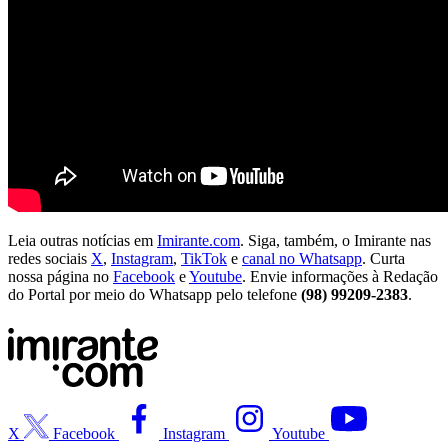
Leia outras notícias em
Imirante.com
. Siga, também, o Imirante nas
redes sociais
X
,
Instagram
,
TikTok
e
canal no Whatsapp
. Curta
nossa página no
Facebook
e
Youtube
. Envie informações à Redação
do Portal por meio do Whatsapp pelo telefone
(98) 99209-2383
.
X
Facebook
Instagram
Youtube