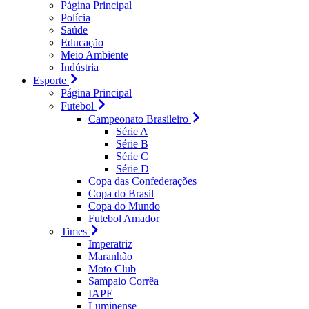
Página Principal
Polícia
Saúde
Educação
Meio Ambiente
Indústria
Esporte
Página Principal
Futebol
Campeonato Brasileiro
Série A
Série B
Série C
Série D
Copa das Confederações
Copa do Brasil
Copa do Mundo
Futebol Amador
Times
Imperatriz
Maranhão
Moto Club
Sampaio Corrêa
IAPE
Luminense