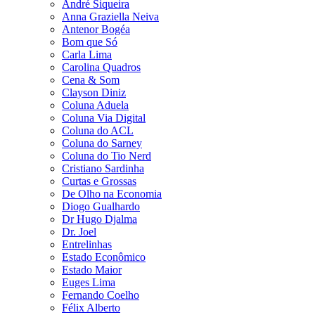
André Siqueira
Anna Graziella Neiva
Antenor Bogéa
Bom que Só
Carla Lima
Carolina Quadros
Cena & Som
Clayson Diniz
Coluna Aduela
Coluna Via Digital
Coluna do ACL
Coluna do Sarney
Coluna do Tio Nerd
Cristiano Sardinha
Curtas e Grossas
De Olho na Economia
Diogo Gualhardo
Dr Hugo Djalma
Dr. Joel
Entrelinhas
Estado Econômico
Estado Maior
Euges Lima
Fernando Coelho
Félix Alberto